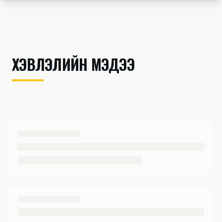
Үндсэн контент руу шилжих
ХЭВЛЭЛИЙН МЭДЭЭ